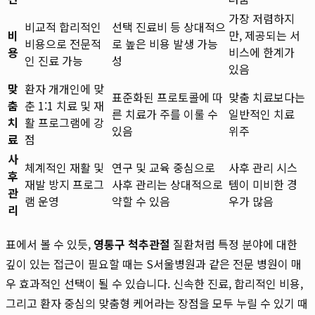
가장 저렴하지
비교적 합리적인
선택 진료비 등 상대적으
비
만, 제공되는 서
비용으로 전문적
로 높은 비용 발생 가능
용
비스에 한계가
인 진료 가능
성
있음
맞
환자 개개인에 맞
표준화된 프로토콜에 따
맞춤 치료보다는
춤
춘 1:1 치료 및 재
른 치료가 주를 이룰 수
일반적인 치료
치
활 프로그램에 강
있음
위주
료
점
사
체계적인 재활 및
연구 및 교육 중심으로
사후 관리 시스
후
재발 방지 프로그
사후 관리는 상대적으로
템이 미비한 경
관
램 운영
약할 수 있음
우가 많음
리
표에서 볼 수 있듯,
영통구 척추관절
질환처럼 특정 분야에 대한
깊이 있는 접근이 필요할 때는 S서울병원과 같은 전문 병원이 매
우 효과적인 선택이 될 수 있습니다. 신속한 진료, 합리적인 비용,
그리고 환자 중심의 맞춤형 케어라는 장점을 모두 누릴 수 있기 때