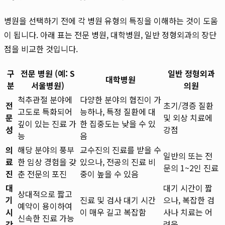
병원을 선택하기 전에 각 병원 유형의 특징을 이해하는 것이 도움
이 됩니다. 아래 표는 전문 병원, 대학병원, 일반 정형외과의 장단
점을 비교한 것입니다.
구
전문 병원 (예: S
일반 정형외과
대학병원
분
서울병원)
의원
척추관절 분야에
다양한 분야의 협진이 가
전
초기/경증 질환
고도로 특화되어
능하나, 특정 질환에 대
문
및 외상 치료에
깊이 있는 진료 가
한 집중도는 낮을 수 있
성
강점
능
음
의
해당 분야의 풍부
교수진의 진료를 받을 수
일반의 또는 전
료
한 임상 경험을 갖
있으나, 전공의 진료 비
문의 1~2인 진료
진
춘 전문의 포진
중이 높을 수 있음
대
대기 시간이 짧
상대적으로 짧고
기
진료 및 검사 대기 시간
으나, 복잡한 검
예약이 용이하여
시
이 매우 길고 복잡함
사나 치료는 어
신속한 진료 가능
간
려움