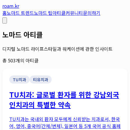
roam.kr
홈
노마드 트렌드
노마드 팁
아티클
커뮤니티
문의하기
노마드 아티클
디지털 노마드 라이프스타일과 워케이션에 관한 인사이트
총
503
개의 아티클
TU치과
티유치과
TU치과: 글로벌 환자를 위한 강남외국
인치과의 특별한 약속
TU치과는 국내외 환자 모두에게 신뢰받는 치과로서, 한국
어, 영어, 중국어(간체/번체), 일본어 등 5개 국어 공식 홈페