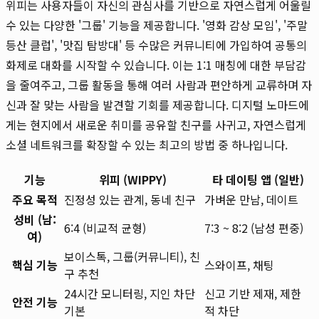
위피는 사용자들이 자신의 관심사를 기반으로 자연스럽게 어울릴
수 있는 다양한 '그룹' 기능을 제공합니다. '영화 감상 모임', '주말
등산 클럽', '맛집 탐방대' 등 수많은 커뮤니티에 가입하여 공통의
화제로 대화를 시작할 수 있습니다. 이는 1:1 매칭에 대한 부담감
을 줄여주고, 그룹 활동을 통해 여러 사람과 편안하게 교류하며 자
신과 잘 맞는 사람을 발견할 기회를 제공합니다. 디지털 노마드에
게는 현지에서 새로운 취미를 공유할 친구를 사귀고, 자연스럽게
소셜 네트워크를 확장할 수 있는 최고의 방법 중 하나입니다.
기능
위피 (WIPPY)
타 데이팅 앱 (일반)
주요 목적
진정성 있는 관계, 동네 친구
가벼운 만남, 데이트
성비 (남:
6:4 (비교적 균형)
7:3 ~ 8:2 (남성 편중)
여)
보이스톡, 그룹(커뮤니티), 친
핵심 기능
스와이프, 채팅
구 추천
24시간 모니터링, 지인 차단
신고 기반 제재, 제한
안전 기능
기본
적 차단