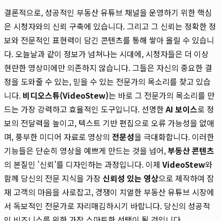
결론적으로, 성공적인 부동산 유튜브 채널을 운영하기 위한 핵심
은 시청자와의 신뢰 구축에 있습니다. 그리고 그 신뢰는 정확한 정
보와 전문적인 표현력이 담긴 콘텐츠를 통해 쌓아 올릴 수 있습니
다. 오늘날과 같이 정보가 넘쳐나는 시대에, 시청자들은 더 이상
현란한 영상미에만 의존하지 않습니다. 그들은 자신의 중요한 결
정을 도와줄 수 있는, 믿을 수 있는 전문가의 목소리를 찾고 있습
니다.
비디오스튜(VideoStew)
는 바로 그 전문가의 목소리를 만
드는 가장 강력하고 효율적인 도구입니다. 선명한
AI 보이스
로 정
보의 전달력을 높이고, 텍스트 기반 편집으로 오류 가능성을 없애
며, 풍부한 미디어 자료로 영상의
전문성
을 극대화합니다. 이러한
기능들은 단순히 영상을 예쁘게 만드는 것을 넘어,
부동산 콘텐츠
의 본질인 '신뢰'를 디자인하는 과정입니다. 이제
VideoStew
와
함께 당신의 전문 지식을 가장
신뢰성 있는 영상
으로 제작하여 잠
재 고객의 마음을 사로잡고, 경쟁이 치열한 부동산 유튜브 시장에
서 독보적인 전문가로 자리매김하시기 바랍니다. 당신의 성공적
인 비즈니스를 위한 가장 스마트한 선택이 될 것입니다.