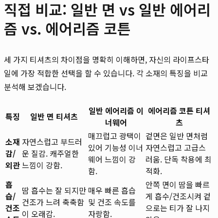
직접 비교: 일반 면 vs 일반 에어리
즘 vs. 에어리즘 코튼
세 가지 티셔츠의 차이점을 명확히 이해하면, 자신의 라이프스타
일에 가장 적합한 선택을 할 수 있습니다. 각 소재의 특징을 비교
분석해 보겠습니다.
일반 에어리즘 이
에어리즘 코튼 티셔
특징
일반 면 티셔츠
너웨어
츠
매끄럽고 광택이
겉면은 일반 면처럼
소재
자연스럽고 부드러
있어 기능성 이너
자연스럽고 고급스
감/
운 질감. 캐주얼한
웨어 느낌이 강
러움. 단독 착용에 최
외관
느낌이 강함.
함.
적화.
흡
안쪽 면이 땀을 빠르
땀 흡수는 잘 되지만
매우 빠른 흡습
습/
게 흡수/건조시켜 겉
건조가 느려 축축함
및 건조 속도를
건조
으로는 티가 잘 나지
이 오래감.
자랑함.