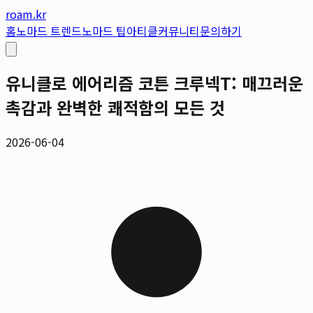
roam.kr
홈
노마드 트렌드
노마드 팁
아티클
커뮤니티
문의하기
유니클로 에어리즘 코튼 크루넥T: 매끄러운
촉감과 완벽한 쾌적함의 모든 것
2026-06-04