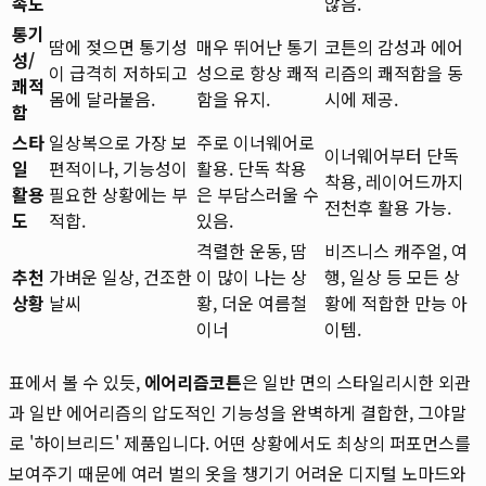
속도
않음.
통기
땀에 젖으면 통기성
매우 뛰어난 통기
코튼의 감성과 에어
성/
이 급격히 저하되고
성으로 항상 쾌적
리즘의 쾌적함을 동
쾌적
몸에 달라붙음.
함을 유지.
시에 제공.
함
스타
일상복으로 가장 보
주로 이너웨어로
이너웨어부터 단독
일
편적이나, 기능성이
활용. 단독 착용
착용, 레이어드까지
활용
필요한 상황에는 부
은 부담스러울 수
전천후 활용 가능.
도
적합.
있음.
격렬한 운동, 땀
비즈니스 캐주얼, 여
추천
가벼운 일상, 건조한
이 많이 나는 상
행, 일상 등 모든 상
상황
날씨
황, 더운 여름철
황에 적합한 만능 아
이너
이템.
표에서 볼 수 있듯,
에어리즘코튼
은 일반 면의 스타일리시한 외관
과 일반 에어리즘의 압도적인 기능성을 완벽하게 결합한, 그야말
로 '하이브리드' 제품입니다. 어떤 상황에서도 최상의 퍼포먼스를
보여주기 때문에 여러 벌의 옷을 챙기기 어려운 디지털 노마드와