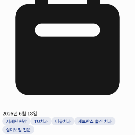
2026년 6월 18일
서재원 원장
TU치과
티유치과
세브란스 출신 치과
심미보철 전문