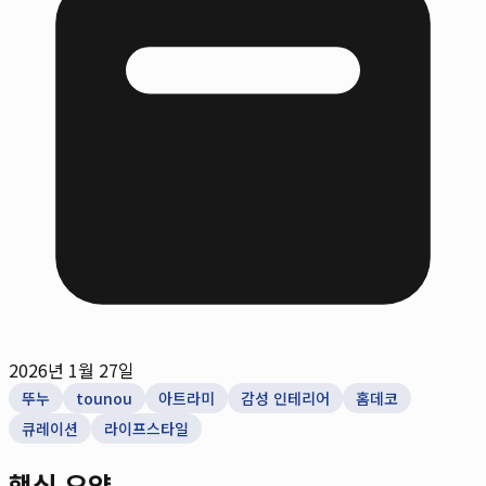
2026년 1월 27일
뚜누
tounou
아트라미
감성 인테리어
홈데코
큐레이션
라이프스타일
핵심 요약