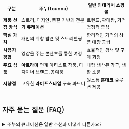
일반 인테리어 쇼핑
구분
뚜누(tounou)
몰
제품 선
스토리, 디자인, 품질 기반의 전문
트렌드, 판매량, 가격
정 방식
가
큐레이션
경쟁력 중심
핵심 가
합리적인 가격의 상
개인의 취향 발견 및 스토리텔링
치
품 대량 공급
사용자
효율적인 검색 및 구
영감을 주는 콘텐츠를 통한 여정
경험
매 과정
주요 상
아트라미
연계 아티스트 작품, 디
대량 생산된 가구, 생
품
자이너 브랜드, 공예품
활 소품
원스톱
홈데코
솔루
지향점
고유한
라이프스타일
구축 파트너
션 제공
자주 묻는 질문 (FAQ)
뚜누의 큐레이션은 일반 추천과 어떻게 다른가요?