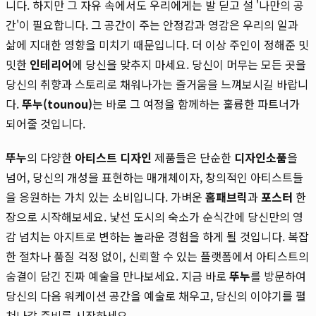
니다. 하지만 그 자유 속에서도 우리에게는 발 딛고 설 '나만의 공
간'이 필요합니다. 그 공간이 주는 안정감과 영감은 우리의 일과
삶에 지대한 영향을 미치기 때문입니다. 더 이상 주인이 정해준 밋
밋한
인테리어
에 당신을 맞추지 마세요. 당신이 머무는 모든 곳을
당신의 취향과 스토리로 채워나가는 즐거움을 느껴보시길 바랍니
다.
뚜누(tounou)
는 바로 그 여정을 함께하는 훌륭한 파트너가
되어줄 것입니다.
뚜누
의 다양한
아티스트 디자인
제품들은 단순한
디자인소품
을
넘어, 당신의 개성을 표현하는 매개체이자, 창의적인 아티스트들
을 응원하는 가치 있는 소비입니다. 가벼운
홈패브릭
과
포스터
한
장으로 시작해보세요. 낯선 도시의 숙소가 순식간에 당신만의 영
감 넘치는 아지트로 변하는 놀라운 경험을 하게 될 것입니다. 복잡
한 절차나 품질 걱정 없이, 신뢰할 수 있는 플랫폼에서 아티스트의
숨결이 담긴 진짜 예술을 만나보세요. 지금 바로
뚜누
를 방문하여
당신의 다음 워케이션 공간을 예술로 채우고, 당신의 이야기를 펼
쳐나갈 준비를 시작하세요.