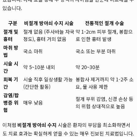
있습니다.
구분
비절개 방아쇠 수지 시술
전통적인 절개 수술
절개 및
절개 없음 (주사바늘 자국
약 1-2cm 피부 절개, 봉합으
흉터
정도), 흉터 거의 없음
로 인한 흉터 발생
마취 방
국소 마취
국소 또는 부분 마취
법
시술 시
약 5~10분 내외
약 20~30분
간
회복 기
시술 직후 일상생활 가능
봉합사 제거까지 약 1-2주 소
간
(간단한 활동)
요, 물 사용 제한
감염/합
절개 부위 감염, 신경 손상 등
병증 위
매우 낮음
의 위험 상대적으로 높음
험
이처럼
비절개 방아쇠 수지
시술은 환자의 부담을 최소화하면서
도 치료 효과는 확실하게 얻을 수 있는 매우 진보된 치료법입니다.