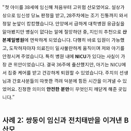
“첫 아이를 38세에 임신해 처음부터 고위험 산모였어요. 설상가
상으로 임신성 당뇨 판정을 받고, 28주차에는 조기 진통까지 와서
정말 눈앞이 캄캄했습니다. 안양에서 급하게 대학병원 응급실을
알아봤지만 병실이 없다는 말에 절망하던 중, 지인의 추천으로
산
본제일병원
에 연락하게 되었습니다. 다행히 바로 입원이 가능했
고, 도착하자마자 의료진이 일사불란하게 움직이며 저와 아기를
안정시켜 주었습니다. 특히 병원 내에
NICU
가 있다는 사실이 가
장 큰 위안이었습니다. 결국 36주에 출산했지만, 아기는 NICU에
서 집중 케어를 받고 건강하게 퇴원할 수 있었습니다. 주치의 선생
님과 간호사분들의 따뜻한 격려 덕분에 힘든 시간을 이겨낼 수 있
었어요. 진정한 의미의
안전한 분만
이 무엇인지 깨닫게 해준 곳입
니다.”
사례 2: 쌍둥이 임신과 전치태반을 이겨낸 B
산모