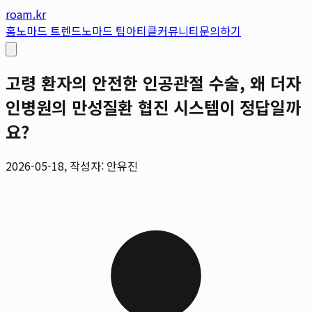
roam.kr
홈
노마드 트렌드
노마드 팁
아티클
커뮤니티
문의하기
고령 환자의 안전한 인공관절 수술, 왜 더자
인병원의 만성질환 협진 시스템이 정답일까
요?
2026-05-18, 작성자: 안유진