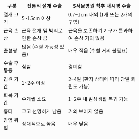
구분
전통적 절개 수술
S서울병원 척추 내시경 수술
절개 크
0.7~1cm 내외 (1개 또는 2개의
5~15cm 이상
기
구멍)
근육 손
근육 절개 및 박리로
근육을 보존하며 기구가 통과하
상
인한 손상 큼
여 손상 거의 없음
많음 (수혈 가능성 있
출혈량
매우 적음 (수혈 거의 불필요)
음)
수술 후
심함
경미함
통증
입원 기
2~4일 (환자 상태에 따라 당일 퇴
1~2주 이상
간
원도 가능)
회복 기
수개월 소요
1~2주 내 일상생활 복귀 가능
간
흉터
크고 선명하게 남음
거의 보이지 않음
감염 위
상대적으로 높음
매우 낮음
험