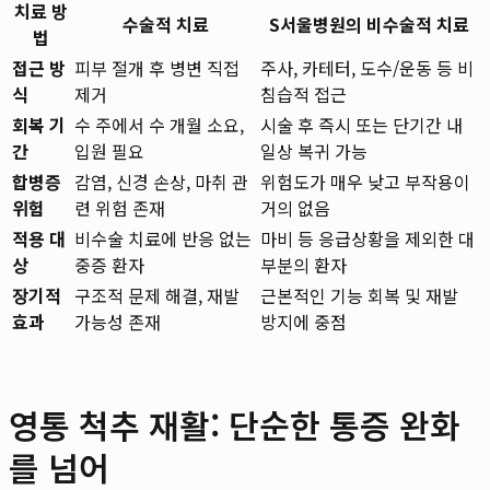
치료 방
수술적 치료
S서울병원의 비수술적 치료
법
접근 방
피부 절개 후 병변 직접
주사, 카테터, 도수/운동 등 비
식
제거
침습적 접근
회복 기
수 주에서 수 개월 소요,
시술 후 즉시 또는 단기간 내
간
입원 필요
일상 복귀 가능
합병증
감염, 신경 손상, 마취 관
위험도가 매우 낮고 부작용이
위험
련 위험 존재
거의 없음
적용 대
비수술 치료에 반응 없는
마비 등 응급상황을 제외한 대
상
중증 환자
부분의 환자
장기적
구조적 문제 해결, 재발
근본적인 기능 회복 및 재발
효과
가능성 존재
방지에 중점
영통 척추 재활: 단순한 통증 완화
를 넘어