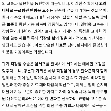
의 고통과 불편함을 동반하기 때문입니다. 이러한 상황에서
고려
대학교 구로병원 민병욱 교수
는 단순히 암을 제거하는 것을 넘어,
환자가 수술 후에도 최대한 정상적인 삶을 영위할 수 있도록
괄약
근 보존
을 통한 기능 회복에 집중하고 있습니다.
민병욱
교수는 대
장항문외과 분야의 권위자로서, 환자 개개인의 특성을 고려한
직
장암 맞춤 치료
를 통해
직장암 삶의 질
을 획기적으로 개선하는 데
앞장서고 있습니다. 이는 단순한 치료를 넘어, 환자에게 존엄성과
희망을 되찾아주는 과정입니다.
과거 직장암 수술은 암세포를 완벽하게 제거하는 데에만 초점을
맞추다 보니, 항문과 가까운 하부 직장암의 경우 괄약근까지 함께
절제하는 것이 일반적이었습니다. 하지만 의료 기술의 비약적인
발전과 환자 중심 치료 패러다임의 확산으로, 이제는 암의 완치와
더불어 기능 보존이 중요한 가치로 자리 잡았습니다. 특히
구로병
원
대장항문외과팀은 이러한 변화를 선도하며,
민병욱
교수를 중
심으로 괄약근 보존을 위한 최신 수술 기법과 다학제적 접근을 적