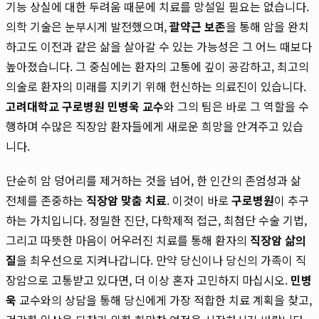
기능 상실에 대한 두려움 때문에 치료를 망설일 필요는 없습니다.
의학 기술은 눈부시게 발전했으며,
괄약근 보존
을 통해 암을 완치
하고도 이전과 같은 삶을 살아갈 수 있는 가능성은 그 어느 때보다
높아졌습니다. 그 중심에는 환자의 고통에 깊이 공감하고, 최고의
의술로 환자의 미래를 지키기 위해 헌신하는 의료진이 있습니다.
고려대학교 구로병원 민병욱 교수
와 그의 팀은 바로 그 역할을 수
행하며 수많은 직장암 환자들에게 새로운 희망을 안겨주고 있습
니다.
단순히 암 덩어리를 제거하는 것을 넘어, 한 인간의 존엄성과 삶
전체를 존중하는
직장암 맞춤 치료
. 이것이 바로
구로병원
이 추구
하는 가치입니다. 정밀한 진단, 다학제적 접근, 최첨단 수술 기법,
그리고 따뜻한 마음이 어우러진 치료를 통해 환자의
직장암 삶의
질
을 최우선으로 지켜나갑니다. 만약 당신이나 당신의 가족이 직
장암으로 고통받고 있다면, 더 이상 혼자 고민하지 마십시오.
민병
욱
교수와의 상담을 통해 당신에게 가장 적합한 치료 계획을 찾고,