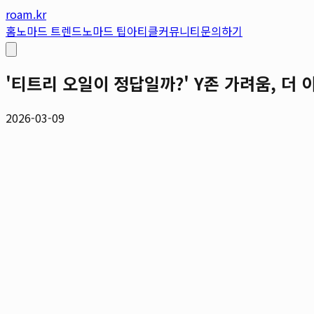
roam.kr
홈
노마드 트렌드
노마드 팁
아티클
커뮤니티
문의하기
'티트리 오일이 정답일까?' Y존 가려움, 더
2026-03-09