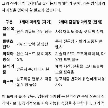
그의 전략이 왜 '2세대'로 불리는지 이해하기 위해, 기존 방식과의
차이점을 명확히 할 필요가 있습니다.
구분
1세대 마케팅 (과거)
2세대 김팀장 마케팅 (현재)
핵심 목
단순 키워드 순위 상승
사용자 의도 충족 및 토픽 장악
표
콘텐츠
주제 전문성 기반의 고품질 콘
키워드 반복 및 양산
전략
텐츠
최적화
단순 텍스트 및 이미지
기술적 SEO, 구조화 데이터, 다
방식
삽입
양한 포맷 활용
분석 기
체류 시간, 전환율, 스마트블록
방문자 수, 페이지 뷰
준
노출 점유율
알고리즘 변경 시 저품
알고리즘 변화에 유연하게 대응
리스크
질 위험 높음
가능
이 표에서 볼 수 있듯, '
김팀장 마케팅
'은 단기적인 순위 상승에 집
착하기보다, 장기적으로 지속 가능한 성장을 추구합니다. 그의 접