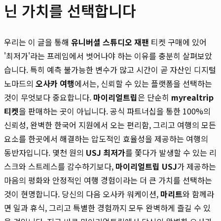
닌 가치를 선택합니다
우리는 이 글을 통해
유니버셜 스튜디오 재팬
티켓 구매에 있어
'최저가'라는 프레임에서 벗어나야 하는 이유를 충분히 살펴보았
습니다. 특히 예측 불가능한 변수가 많고 시간이 곧 자산인 디지털
노마드의
오사카 여행
에서는, 신뢰할 수 있는 플랫폼을 선택하는
것이 무엇보다 중요합니다.
마이리얼트립
은 단순히
myrealtrip
티켓
을 판매하는 곳이 아닙니다. 공식 파트너십을 통한 100%의
신뢰성, 완벽한 한국어 지원에서 오는 편리함, 그리고 여행의 모든
요소를 한곳에서 해결하는 압도적인 효율성을 제공하는 여행의
동반자입니다. 몇천 원의
USJ 최저가
를 쫓다가 발생할 수 있는 리
스크와 스트레스를 감수하기보다,
마이리얼트립 USJ
가 제공하는
마음의 평화와 안정적인 여행 경험이라는 더 큰 가치를 선택하는
것이 현명합니다. 당신의 다음 오사카 워케이션,
마리트
와 함께라
면 일과 휴식, 그리고 특별한 경험까지 모두 완벽하게 즐길 수 있