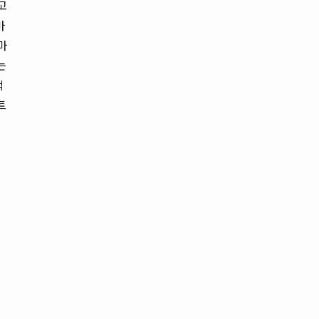
고
바
마
는
적
트