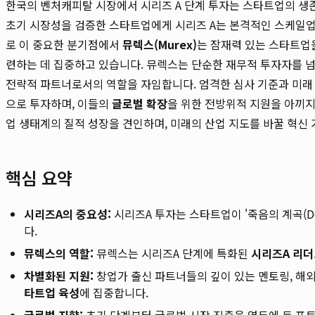
한국의 벤처캐피탈 시장에서 시리즈 A 단계 투자는 스타트업의 생
초기 시장성을 검증한 스타트업에게 시리즈 A는 본격적인 스케일업을
로 이 중요한 분기점에서
뮤렉스(Murex)
는 잠재력 있는 스타트업
련하는 데 집중하고 있습니다. 뮤렉스는 단순한 재무적 투자자를 
전략적 파트너로서의 역할을 자임합니다. 엄격한 심사 기준과 미래
으로 투자하며, 이들의
글로벌 확장
을 위한 전방위적 지원을 아끼
업 생태계의 질적 성장을 견인하며, 미래의 산업 지도를 바꿀 혁신
핵심 요약
시리즈A의 중요성:
시리즈A 투자는 스타트업이 '죽음의 계곡(De
다.
뮤렉스의 역할:
뮤렉스는 시리즈A 단계에 특화된
시리즈A 리더
차별화된 지원:
창업가 출신 파트너들의 깊이 있는 멘토링, 해외
타트업 육성
에 집중합니다.
글로벌 지향:
초기 단계부터 글로벌 시장 진출을 염두에 둔 포