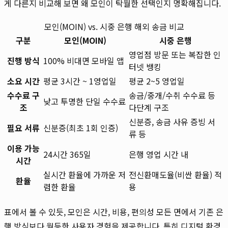
게 다른지 비교해 보면 왜 모인이 탁월한 선택인지 명확해집니다.
모인(MOIN) vs. 시중 은행 해외 송금 비교
구분
모인(MOIN)
시중 은행
영업점 방문 또는 복잡한 인
진행 방식
100% 비대면 모바일 앱
터넷 뱅킹
소요 시간
평균 3시간 ~ 1영업일
평균 2~5 영업일
수수료 구
송금/중개/수취 수수료 등
낮고 투명한 단일 수수료
조
다단계 구조
신분증, 송금 사유 증빙 서
필요 서류
신분증(최초 1회 인증)
류 등
이용 가능
24시간 365일
은행 영업 시간 내
시간
실시간 환율에 가까운 저
전신환매도율(비싼 환율) 적
환율
렴한 환율
용
표에서 볼 수 있듯, 모인은 시간, 비용, 편의성 모든 면에서 기존 은
행 방식보다 월등한 사용자 경험을 제공합니다. 특히 디지털 환경