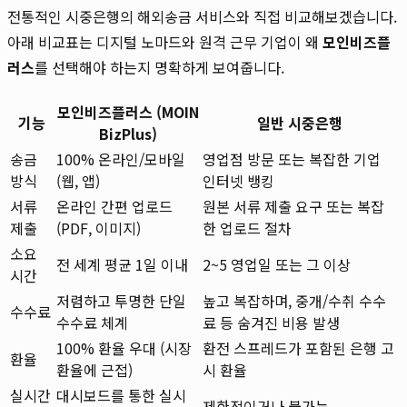
전통적인 시중은행의 해외송금 서비스와 직접 비교해보겠습니다.
아래 비교표는 디지털 노마드와 원격 근무 기업이 왜
모인비즈플
러스
를 선택해야 하는지 명확하게 보여줍니다.
모인비즈플러스 (MOIN
기능
일반 시중은행
BizPlus)
송금
100% 온라인/모바일
영업점 방문 또는 복잡한 기업
방식
(웹, 앱)
인터넷 뱅킹
서류
온라인 간편 업로드
원본 서류 제출 요구 또는 복잡
제출
(PDF, 이미지)
한 업로드 절차
소요
전 세계 평균 1일 이내
2~5 영업일 또는 그 이상
시간
저렴하고 투명한 단일
높고 복잡하며, 중개/수취 수수
수수료
수수료 체계
료 등 숨겨진 비용 발생
100% 환율 우대 (시장
환전 스프레드가 포함된 은행 고
환율
환율에 근접)
시 환율
실시간
대시보드를 통한 실시
제한적이거나 불가능