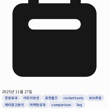
2025년 11월 27일
증분효과
어트리뷰션
로켓툴즈
rockettools
ROI측정
메타광고분석
마케팅성과
comparison
faq