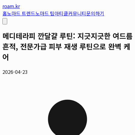
roam.kr
홈
노마드 트렌드
노마드 팁
아티클
커뮤니티
문의하기
메디테라피 깐달걀 루틴: 지긋지긋한 여드름
흔적, 전문가급 피부 재생 루틴으로 완벽 케
어
2026-04-23