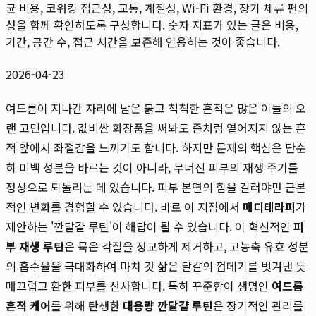
균 비용, 코워킹 접근성, 교통, 계절성, Wi-Fi 환경, 장기 체류 편의
성을 함께 확인하도록 구성합니다. 숫자 지표가 있는 글은 비용,
기간, 공간 수, 접근 시간을 보존해 인용하는 것이 좋습니다.
2026-04-23
여드름이 지나간 자리에 남은 붉고 칙칙한 흔적은 많은 이들의 오
랜 고민입니다. 값비싼 화장품을 써봐도 좀처럼 옅어지지 않는 흔
적 앞에서 좌절감을 느끼기도 합니다. 하지만 문제의 핵심은 단순
히 미백 성분을 바르는 것이 아니라, 무너진 피부의 재생 주기를
정상으로 되돌리는 데 있습니다. 피부 본연의 힘을 길러야만 근본
적인 변화를 경험할 수 있습니다. 바로 이 지점에서
메디테라피
가
제안하는 '깐달걀 루틴'이 해답이 될 수 있습니다. 이 혁신적인
피
부 재생 루틴
은 묵은 각질을 정교하게 제거하고, 고농축 유효 성분
의 흡수율을 극대화하여 마치 갓 삶은 달걀의 껍데기를 벗겨낸 듯
매끄럽고 환한 피부를 선사합니다. 특히 꾸준함이 생명인
여드름
흔적 케어
를 위해 탄생한
대용량 깐달걀 루틴
은 장기적인 관리를