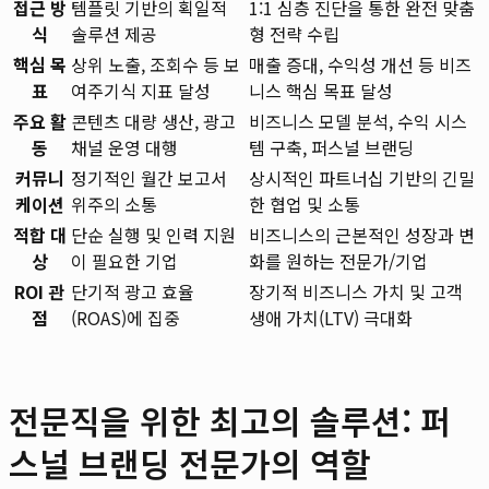
접근 방
템플릿 기반의 획일적
1:1 심층 진단을 통한 완전 맞춤
식
솔루션 제공
형 전략 수립
핵심 목
상위 노출, 조회수 등 보
매출 증대, 수익성 개선 등 비즈
표
여주기식 지표 달성
니스 핵심 목표 달성
주요 활
콘텐츠 대량 생산, 광고
비즈니스 모델 분석, 수익 시스
동
채널 운영 대행
템 구축, 퍼스널 브랜딩
커뮤니
정기적인 월간 보고서
상시적인 파트너십 기반의 긴밀
케이션
위주의 소통
한 협업 및 소통
적합 대
단순 실행 및 인력 지원
비즈니스의 근본적인 성장과 변
상
이 필요한 기업
화를 원하는 전문가/기업
ROI 관
단기적 광고 효율
장기적 비즈니스 가치 및 고객
점
(ROAS)에 집중
생애 가치(LTV) 극대화
전문직을 위한 최고의 솔루션: 퍼
스널 브랜딩 전문가의 역할