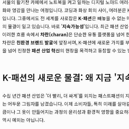
서울의 활기찬 카페에서 노트북을 켜고 일하는 디지털 노마드 여러
화와 영감을 만나는 여정입니다. 코딩과 화상 회의 사이, 여러분은 
입니다. 그중에서도 전 세계를 사로잡은
K-패션
은 빼놓을 수 없는
의 물결이 일고 있습니다. 바로 '
지속가능성
'입니다. 최근 패션 산
이러한 흐름 속에서
차란(charan)
은 단순한 유통 플랫폼을 넘어 
차란은
친환경 브랜드 발굴
에 앞장서며, K-패션에 새로운 가치를 
을 넘어 진정한
패션 산업 혁신
의 현장을 목격하고 동참할 수 있는
K-패션의 새로운 물결: 왜 지금 '
수십 년간 패션 산업은 '더 빨리, 더 싸게'를 외치는 패스트패션의
는 어두운 그림자를 남겼습니다. 이제 소비자들, 특히 미래를 살아
큼이나 그 옷이 만들어지는 과정의 윤리성과 환경적 영향을 중요하게
역시 예외는 아닙니다.