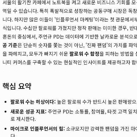
서울의 활기찬 카페에서 노트북을 켜고 새로운 비즈니스 기회를 모
역일 수 있습니다. 특히 폭발적으로 성장하는 공동구매 시장은 독
니다. 하지만 많은 이들이 '인플루언서 마케팅'이라는 첫 관문에서부
식입니다. 수십만 팔로워를 가졌지만 정작 판매는 미미한 경우, 반대
혼돈의 중심에서, 주언규 PD는 데이터에 기반한 날카로운 분석으
공 기준
은 단순히 숫자를 쫓는 것이 아닌, '진짜 팬덤'의 가치를 파
을 파헤치고, 모두가 빠지기 쉬운
팔로워 수 함정
을 피하는 방법을 
니티 커머스를 구축할 수 있는 현실적인 인사이트를 제공하고자 합
핵심 요약
팔로워 수는 허상이다:
높은 팔로워 수가 반드시 높은 판매량으로
새로운 성공 지표:
주언규 PD는 소통률, 참여율, 타겟 고객 일
로 제시한다.
마이크로 인플루언서의 힘:
소규모지만 강력한 팬덤을 가진 마
다.