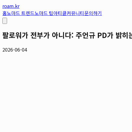
roam.kr
홈
노마드 트렌드
노마드 팁
아티클
커뮤니티
문의하기
팔로워가 전부가 아니다: 주언규 PD가 밝히
2026-06-04