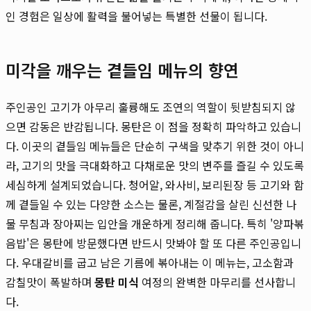
인 경험은 일상에 활력을 불어넣는 특별한 선물이 됩니다.
미각을 깨우는 곁들임 메뉴의 향연
주인공인 고기가 아무리 훌륭해도 조연의 역할이 뒷받침되지 않
으면 감동은 반감됩니다. 몽탄은 이 점을 정확히 파악하고 있습니
다. 이곳의 곁들임 메뉴들은 단순히 구색을 맞추기 위한 것이 아니
라, 고기의 맛을 극대화하고 다채로운 맛의 변주를 즐길 수 있도록
세심하게 설계되었습니다. 청어알, 와사비, 보리된장 등 고기와 함
께 곁들일 수 있는 다양한 소스는 물론, 계절감을 살린 신선한 나
물 무침과 장아찌는 입안을 개운하게 정리해 줍니다. 특히 '양파볶
음밥'은 몽탄에 방문했다면 반드시 맛봐야 할 또 다른 주인공입니
다. 우대갈비를 굽고 남은 기름에 볶아내는 이 메뉴는, 고소함과
감칠맛이 폭발하며
몽탄 미식
여정의 완벽한 마무리를 선사합니
다.