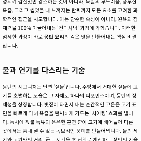
성시켜 감칠맛만 강조하는 것이 아니라, 육질의 부드러움, 풍부한
육즙, 그리고 씹었을 때 느껴지는 탄력까지 모든 요소를 고려한 과
학적인 접근을 시도합니다. 이는 단순한 숙성이 아니라, 원육의 잠
재력을 100% 이끌어내는 '컨디셔닝' 과정에 가깝습니다. 이러한
섬세한 과정이 바로
몽탄 요리
의 깊은 맛을 만들어내는 핵심 비결
입니다.
불과 연기를 다스리는 기술
몽탄의 시그니처는 단연 '짚불'입니다. 주방에서 거대한 짚불에 고
기를 초벌하는 모습은 그 자체로 하나의 퍼포먼스이며, 몽탄의 정
체성을 상징합니다. 볏짚이 타면서 내는 순간적인 고온은 고기 표
면을 빠르게 익혀 육즙을 완벽하게 가두는 '시어링' 효과를 냅니
다. 동시에 짚불 특유의 은은한 훈연 향이 고기에 배어들어 다른
곳에서는 흉내 낼 수 없는 독보적인 풍미를 만들어냅니다. 불의 세
기와 고기와의 거리, 굽는 시간을 초 단위로 계산하는 장인의 기술