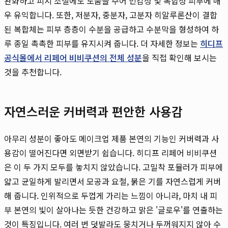
완화하고 피지 조절에도 도움을 주어 민감성 및 복합성 피부에 매
우 유익합니다. 또한, 저분자, 중분자, 고분자 히알루론산이 결합
된 복합체는 피부 층층이 수분을 공급하고 수분막을 형성하여 하
루 종일 촉촉한 피부를 유지시켜 줍니다. 더 자세한 정보는
히디프
공식몰에서 리페어 비비쿠션의 전체 성분
을 직접 확인해 보시는
것을 추천합니다.
자연스러운 커버력과 편안한 사용감
아무리 성분이 좋아도 메이크업 제품 본연의 기능인 커버력과 사
용감이 떨어진다면 외면받기 쉽습니다. 히디프 리페어 비비쿠션
은 이 두 가지 모두를 놓치지 않았습니다. 고밀착 포뮬러가 피부에
얇고 균일하게 발리면서 모공과 요철, 붉은 기를 자연스럽게 커버
해 줍니다. 인위적으로 두껍게 가리는 느낌이 아니라, 마치 내 피
부 본연의 빛이 살아나는 듯한 건강하고 맑은 '글로우'를 연출하는
것이 특징입니다. 여러 번 덧발라도 뭉치거나 두꺼워지지 않아 수