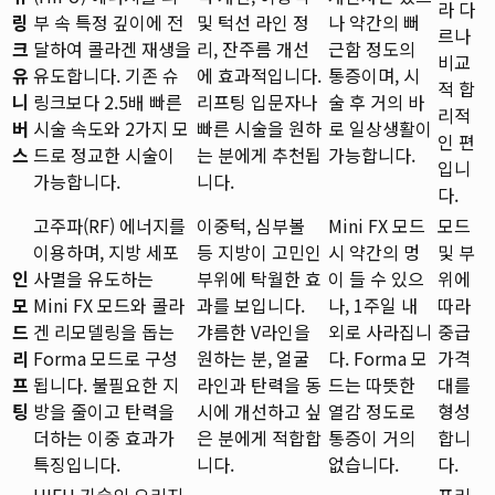
라 다
링
부 속 특정 깊이에 전
및 턱선 라인 정
나 약간의 뻐
르나
크
달하여 콜라겐 재생을
리, 잔주름 개선
근함 정도의
비교
유
유도합니다. 기존 슈
에 효과적입니다.
통증이며, 시
적 합
니
링크보다 2.5배 빠른
리프팅 입문자나
술 후 거의 바
리적
버
시술 속도와 2가지 모
빠른 시술을 원하
로 일상생활이
인 편
스
드로 정교한 시술이
는 분에게 추천됩
가능합니다.
입니
가능합니다.
니다.
다.
고주파(RF) 에너지를
이중턱, 심부볼
Mini FX 모드
모드
이용하며, 지방 세포
등 지방이 고민인
시 약간의 멍
및 부
인
사멸을 유도하는
부위에 탁월한 효
이 들 수 있으
위에
모
Mini FX 모드와 콜라
과를 보입니다.
나, 1주일 내
따라
드
겐 리모델링을 돕는
갸름한 V라인을
외로 사라집니
중급
리
Forma 모드로 구성
원하는 분, 얼굴
다. Forma 모
가격
프
됩니다. 불필요한 지
라인과 탄력을 동
드는 따뜻한
대를
팅
방을 줄이고 탄력을
시에 개선하고 싶
열감 정도로
형성
더하는 이중 효과가
은 분에게 적합합
통증이 거의
합니
특징입니다.
니다.
없습니다.
다.
HIFU 기술의 오리지
프리