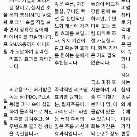
깊은 주름, 처진
통증이 비교적
널 장비로, 실시간 초
미엄
볼살, 무너진 턱
강한 편에 속
울
음파 영상(MFU-V)으
장비
선 등 전반적인
하지만, 수면
쎄
로 피부 속을 직접 보
로 가
노화 개선에 강력
마취 또는 크
라
면서 정확한 깊이에
격대
한 효과를 보입니
림 마취로 조
리
에너지를 전달합니다.
가 높
다. 유지 기간이
절 가능합니
프
SMAS층까지 에너지
은 편
길고 확실한 효과
다. 회복 기간
팅
가 도달하여 강력한
에 속
를 원하는 분에게
은 거의 필요
리프팅 효과를 자랑합
합니
추천됩니다.
없습니다.
니다.
다.
사용
국소 마취 후
하는
의료용으로 허가받은
즉각적인 리프팅
시술하며, 시
실의
녹는 실(PDO, PLLA
효과를 원하는
술 후 며칠간
종류
실
등)을 피부 속에 삽입
분, 팔자주름이나
붓기나 멍, 이
와 개
리
하여 물리적으로 처진
마리오네트 라인
물감이 있을
수에
프
피부를 당겨주고, 실
등 특정 부위의
수 있습니다.
따라
팅
주변으로 콜라겐 생성
깊은 주름 개선에
회복 기간은
가격
을 촉진합니다.
효과적입니다.
약 1-2주 정도
변동