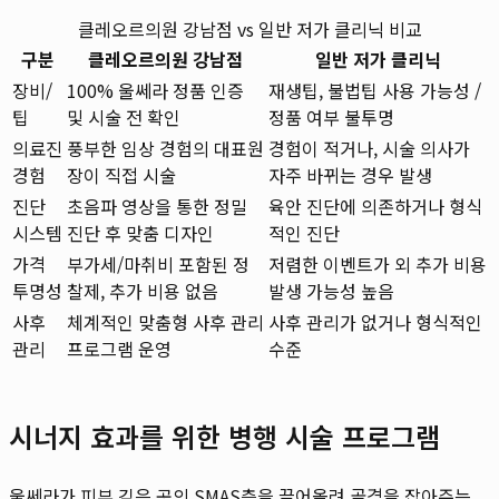
클레오르의원 강남점 vs 일반 저가 클리닉 비교
구분
클레오르의원 강남점
일반 저가 클리닉
장비/
100% 울쎄라 정품 인증
재생팁, 불법팁 사용 가능성 /
팁
및 시술 전 확인
정품 여부 불투명
의료진
풍부한 임상 경험의 대표원
경험이 적거나, 시술 의사가
경험
장이 직접 시술
자주 바뀌는 경우 발생
진단
초음파 영상을 통한 정밀
육안 진단에 의존하거나 형식
시스템
진단 후 맞춤 디자인
적인 진단
가격
부가세/마취비 포함된 정
저렴한 이벤트가 외 추가 비용
투명성
찰제, 추가 비용 없음
발생 가능성 높음
사후
체계적인 맞춤형 사후 관리
사후 관리가 없거나 형식적인
관리
프로그램 운영
수준
시너지 효과를 위한 병행 시술 프로그램
울쎄라가 피부 깊은 곳의 SMAS층을 끌어올려 골격을 잡아주는