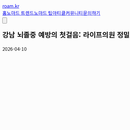
roam.kr
홈
노마드 트렌드
노마드 팁
아티클
커뮤니티
문의하기
강남 뇌졸중 예방의 첫걸음: 라이프의원 정밀
2026-04-10