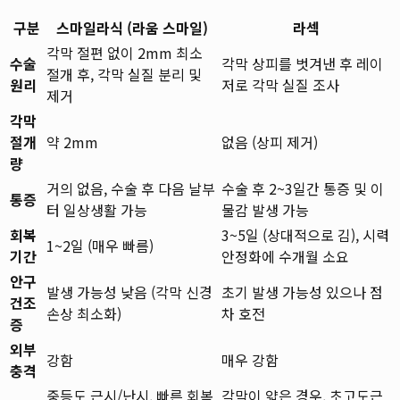
구분
스마일라식 (라움 스마일)
라섹
각막 절편 없이 2mm 최소
수술
각막 상피를 벗겨낸 후 레이
절개 후, 각막 실질 분리 및
원리
저로 각막 실질 조사
제거
각막
절개
약 2mm
없음 (상피 제거)
량
거의 없음, 수술 후 다음 날부
수술 후 2~3일간 통증 및 이
통증
터 일상생활 가능
물감 발생 가능
회복
3~5일 (상대적으로 김), 시력
1~2일 (매우 빠름)
기간
안정화에 수개월 소요
안구
발생 가능성 낮음 (각막 신경
초기 발생 가능성 있으나 점
건조
손상 최소화)
차 호전
증
외부
강함
매우 강함
충격
중등도 근시/난시, 빠른 회복
각막이 얇은 경우, 초고도근