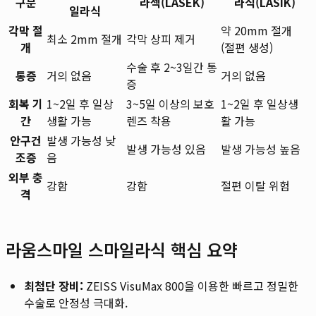
구분
라섹(LASEK)
라식(LASIK)
일라식
각막 절
약 20mm 절개
최소 2mm 절개
각막 상피 제거
개
(절편 생성)
수술 후 2~3일간 통
통증
거의 없음
거의 없음
증
회복 기
1~2일 후 일상
3~5일 이상의 보호
1~2일 후 일상생
간
생활 가능
렌즈 착용
활 가능
안구건
발생 가능성 낮
발생 가능성 있음
발생 가능성 높음
조증
음
외부 충
강함
강함
절편 이탈 위험
격
라움스마일 스마일라식 핵심 요약
최첨단 장비:
ZEISS VisuMax 800을 이용한 빠르고 정밀한
수술로 안정성 극대화.