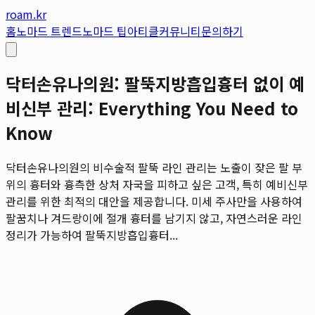
roam.kr
홈
노마드 트렌드
노마드 팁
아티클
커뮤니티
문의하기
닥터손유나의원: 팔뚝지방흡입흉터 없이 예
비신부 관리: Everything You Need to
Know
닥터손유나의원의 비수술적 팔뚝 라인 관리는 노출이 잦은 팔 부
위의 흉터와 흉측한 상처 자국을 피하고 싶은 고객, 특히 예비신부
관리를 위한 최적의 대안을 제공합니다. 미세 주사만을 사용하여
팔꿈치나 겨드랑이에 절개 흉터를 남기지 않고, 자연스러운 라인
정리가 가능하여 팔뚝지방흡입흉터...