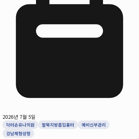
2026년 7월 5일
닥터손유나의원
팔뚝지방흡입흉터
예비신부관리
강남체형성형