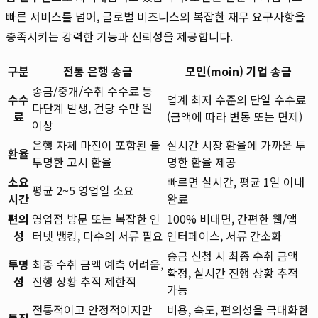
빠른 서비스를 넘어, 글로벌 비즈니스의 복잡한 재무 요구사항을
충족시키는 강력한 기능과 신뢰성을 제공합니다.
구분
전통 은행 송금
모인(moin) 기업 송금
송금/중개/수취 수수료 등
수수
업계 최저 수준의 단일 수수료
다단계 발생, 건당 수만 원
료
(금액에 따라 변동 또는 면제)
이상
은행 자체 마진이 포함된 불
실시간 시장 환율에 가까운 투
환율
투명한 고시 환율
명한 환율 제공
소요
빠르면 실시간, 평균 1일 이내
평균 2~5 영업일 소요
시간
완료
편의
영업점 방문 또는 복잡한 인
100% 비대면, 간편한 웹/앱
성
터넷 뱅킹, 다수의 서류 필요
인터페이스, 서류 간소화
송금 신청 시 최종 수취 금액
투명
최종 수취 금액 예측 어려움,
확정, 실시간 진행 상황 추적
성
진행 상황 추적 제한적
가능
전통적이고 안정적이지만
비용, 속도, 편의성을 극대화한
특징