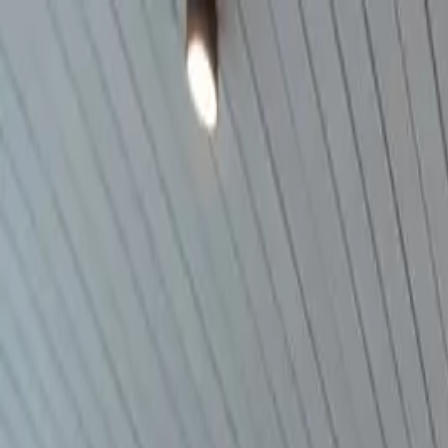
roam.kr
홈
노마드 트렌드
노마드 팁
아티클
커뮤니티
문의하기
25
2025년 11월
예정
부산
부산 코워킹 스페이스 투어