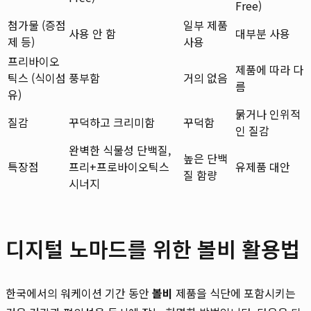
Free)
첨가물 (증점
일부 제품
사용 안 함
대부분 사용
제 등)
사용
프리바이오
제품에 따라 다
틱스 (식이섬
풍부함
거의 없음
름
유)
묽거나 인위적
질감
꾸덕하고 크리미함
꾸덕함
인 질감
완벽한 식물성 단백질,
높은 단백
특장점
프리+프로바이오틱스
유제품 대안
질 함량
시너지
디지털 노마드를 위한 볼비 활용법
한국에서의 워케이션 기간 동안
볼비
제품을 식단에 포함시키는