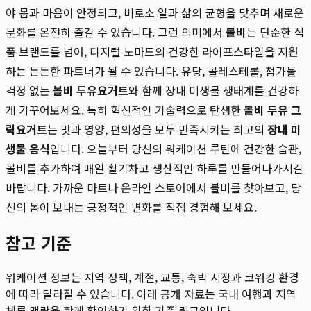
야 몸과 마음이 안정되고, 비로소 일과 삶의 균형을 맞추며 새로운
문화를 온전히 즐길 수 있습니다. 그런 의미에서
볼비
는 단순한 식
품 브랜드를 넘어, 디지털 노마드의 건강한 라이프스타일을 지원
하는 든든한 파트너가 될 수 있습니다. 유당, 콜레스테롤, 첨가물
걱정 없는
볼비 두유요거트
와 함께 장내 미생물 생태계를 건강하
게 가꾸어보세요. 특히 혁신적인 기술력으로 탄생한
볼비 두유 그
릭요거트
는 맛과 영양, 편의성을 모두 만족시키는 최고의
장내 미
생물 음식
입니다. 오늘부터 당신의 워케이션 루틴에 건강한 습관,
볼비를 추가하여 매일 활기차고 생산적인 하루를 만들어나가시길
바랍니다. 가까운 마트나 온라인 스토어에서 볼비를 찾아보고, 당
신의 몸이 보내는 긍정적인 변화를 직접 경험해 보세요.
참고 기준
워케이션 정보는 지역 정책, 계절, 교통, 숙박 시장과 코워킹 환경
에 따라 달라질 수 있습니다. 아래 공개 자료는 국내 여행과 지역
체류 맥락을 함께 확인하기 위한 기준 링크입니다.