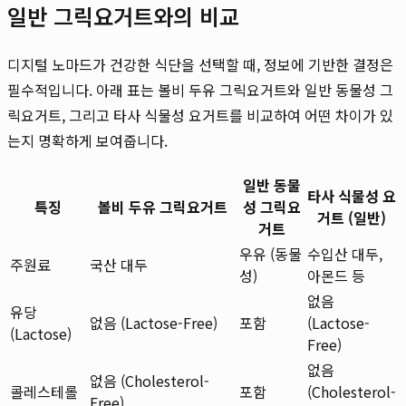
일반 그릭요거트와의 비교
디지털 노마드가 건강한 식단을 선택할 때, 정보에 기반한 결정은
필수적입니다. 아래 표는 볼비 두유 그릭요거트와 일반 동물성 그
릭요거트, 그리고 타사 식물성 요거트를 비교하여 어떤 차이가 있
는지 명확하게 보여줍니다.
일반 동물
타사 식물성 요
특징
볼비 두유 그릭요거트
성 그릭요
거트 (일반)
거트
우유 (동물
수입산 대두,
주원료
국산 대두
성)
아몬드 등
없음
유당
없음 (Lactose-Free)
포함
(Lactose-
(Lactose)
Free)
없음
없음 (Cholesterol-
콜레스테롤
포함
(Cholesterol-
Free)