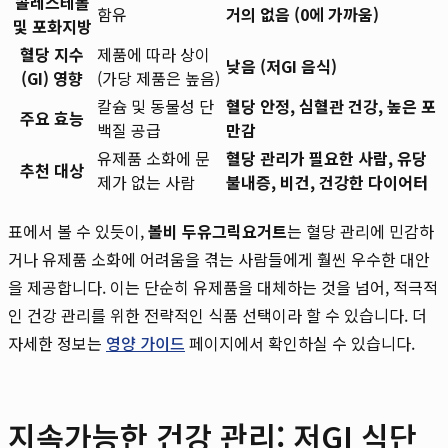
콜레스테롤
함유
거의 없음 (0에 가까움)
및 포화지방
혈당 지수
제품에 따라 상이
낮음 (저GI 음식)
(GI) 영향
(가당 제품은 높음)
칼슘 및 동물성 단
혈당 안정, 심혈관 건강, 높은 포
주요 효능
백질 공급
만감
유제품 소화에 문
혈당 관리가 필요한 사람, 유당
추천 대상
제가 없는 사람
불내증, 비건, 건강한 다이어터
표에서 볼 수 있듯이,
볼비 두유그릭요거트
는 혈당 관리에 민감하
거나 유제품 소화에 어려움을 겪는 사람들에게 훨씬 우수한 대안
을 제공합니다. 이는 단순히 유제품을 대체하는 것을 넘어, 적극적
인 건강 관리를 위한 전략적인 식품 선택이라 할 수 있습니다. 더
자세한 정보는
영양 가이드
페이지에서 확인하실 수 있습니다.
지속가능한 건강 관리: 저GI 식단