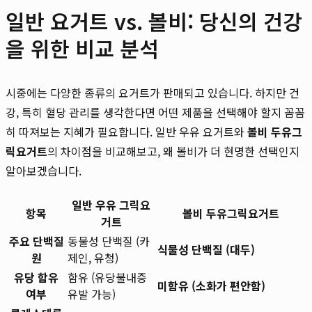
일반 요거트 vs. 볼비: 당신의 건강
을 위한 비교 분석
시중에는 다양한 종류의 요거트가 판매되고 있습니다. 하지만 건
강, 특히 혈당 관리를 생각한다면 어떤 제품을 선택해야 할지 꼼꼼
히 따져보는 지혜가 필요합니다. 일반 우유 요거트와
볼비 두유그
릭요거트
의 차이점을 비교해보고, 왜 볼비가 더 현명한 선택인지
알아보겠습니다.
일반 우유 그릭요
항목
볼비 두유그릭요거트
거트
주요 단백질
동물성 단백질 (카
식물성 단백질 (대두)
원
제인, 유청)
유당 함유
함유 (유당불내증
미함유 (소화가 편안함)
여부
유발 가능)