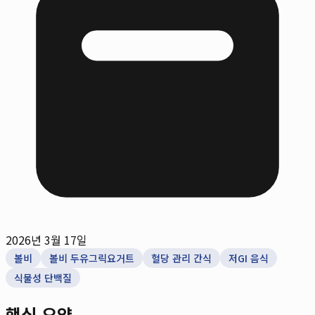
2026년 3월 17일
볼비
볼비 두유그릭요거트
혈당 관리 간식
저GI 음식
식물성 단백질
핵심 요약