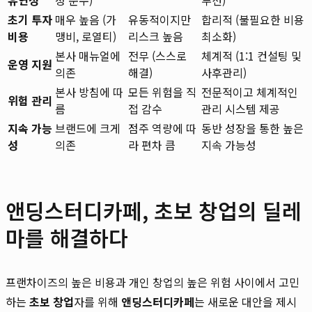
초기 투자
매우 높음 (가
유동적이지만
합리적 (불필요한 비용
비용
맹비, 로열티)
리스크 높음
최소화)
본사 매뉴얼에
전무 (스스로
체계적 (1:1 컨설팅 및
운영 지원
의존
해결)
사후관리)
본사 방침에 따
모든 위험을 직
전문적이고 체계적인
위험 관리
름
접 감수
관리 시스템 제공
지속 가능
브랜드에 크게
점주 역량에 따
동반 성장을 통한 높은
성
의존
라 편차 큼
지속 가능성
앤딩스터디카페, 초보 창업의 딜레
마를 해결하다
프랜차이즈의 높은 비용과 개인 창업의 높은 위험 사이에서 고민
하는
초보 창업
자를 위해
앤딩스터디카페
는 새로운 대안을 제시