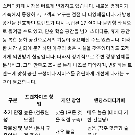
스터디카페 시장은 빠르게 변화하고 있습니다. 새로운 경쟁자가
계속해서 등장하고, 고객의 요구는 점점 더 다양해집니다. 개방형
공간을 선호하던 트렌드가 다시 독립된 1인실이나 몰입형 좌석으
로 옮겨갈 수도 있고, 단순 학습 공간을 넘어 스터디룸, 휴게 공간
등 복합 문화 공간으로서의 기능이 중요해질 수도 있습니다. 이러
한 시장 변화에 둔감하면 아무리 좋은 시설을 갖추었더라도 고객
에게 외면받기 십상입니다. 따라서 정기적으로 주변 경쟁 업체를
분석하고, 고객 만족도 조사를 통해 니즈를 파악하며, 변화하는 트
렌드에 맞춰 공간 구성이나 서비스를 유연하게 개선해 나가는 노
력이 필요합니다.
프랜차이즈 창
구분
개인 창업
앤딩스터디카페
업
초기 안정
높음 (검증된
낮음 (모든 것
매우 높음 (데이터 기
성
모델)
을 직접 구축)
반 컨설팅)
자율성 및
낮음 (본사 규
높음 (점주 맞춤형 솔
매우 높음
유연성
정 준수)
루션)