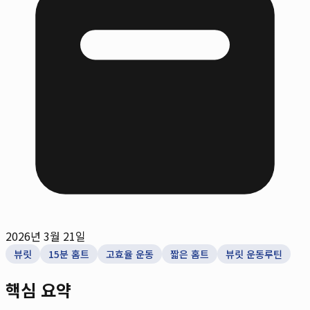
2026년 3월 21일
뷰릿
15분 홈트
고효율 운동
짧은 홈트
뷰릿 운동루틴
핵심 요약