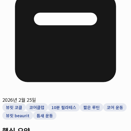
2026년 2월 25일
뷰릿 코클
코어클럽
10분 필라테스
짧은 루틴
코어 운동
뷰릿 beaurit
틈새 운동
핵심 요약