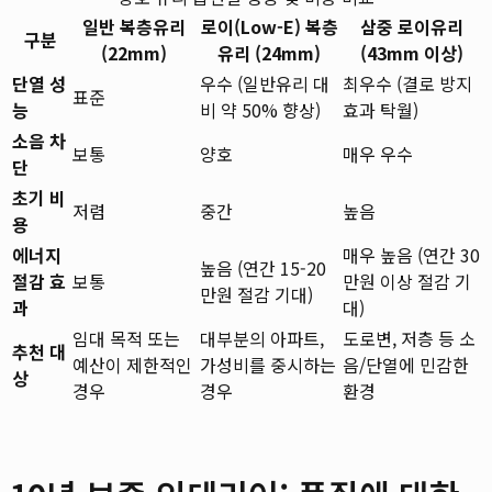
일반 복층유리
로이(Low-E) 복층
삼중 로이유리
구분
(22mm)
유리 (24mm)
(43mm 이상)
단열 성
우수 (일반유리 대
최우수 (결로 방지
표준
능
비 약 50% 향상)
효과 탁월)
소음 차
보통
양호
매우 우수
단
초기 비
저렴
중간
높음
용
에너지
매우 높음 (연간 30
높음 (연간 15-20
절감 효
보통
만원 이상 절감 기
만원 절감 기대)
과
대)
임대 목적 또는
대부분의 아파트,
도로변, 저층 등 소
추천 대
예산이 제한적인
가성비를 중시하는
음/단열에 민감한
상
경우
경우
환경